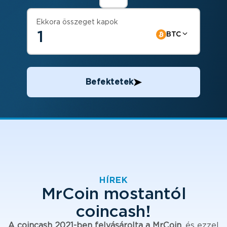
Ekkora összeget kapok
BTC
Befektetek
HÍREK
MrCoin mostantól
coincash!
A coincash 2021-ben felvásárolta a MrCoin
, és ezzel