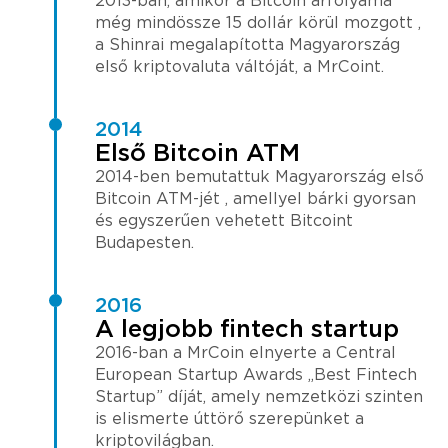
2013-ban, amikor a Bitcoin árfolyama
még mindössze 15 dollár körül mozgott ,
a Shinrai megalapította Magyarország
első kriptovaluta váltóját, a MrCoint.
2014
Első Bitcoin ATM
2014-ben bemutattuk Magyarország első
Bitcoin ATM-jét , amellyel bárki gyorsan
és egyszerűen vehetett Bitcoint
Budapesten.
2016
A legjobb fintech startup
2016-ban a MrCoin elnyerte a Central
European Startup Awards „Best Fintech
Startup” díját, amely nemzetközi szinten
is elismerte úttörő szerepünket a
kriptovilágban.