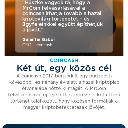
"Büszke vagyok rá, hogy a
MrCoin felvásárlásával a
coincash írhatja tovább a hazai
kriptovilág történetét – és
ügyfeleinkkel együtt építhetjük
a jövőt."
Galántai Gábor
CEO - coincash
COINCASH
Két út, egy közös cél
A coincash 2017-ben indult egy budapesti
kávézóból, és néhány év alatt a hazai kriptopiac
élvonalába nőtte ki magát. A MrCoin
felvásárlásával új fejezethez érkezett: két úttörő
történet találkozott, hogy közösen formálják a
magyar kriptobefektetések jövőjét.