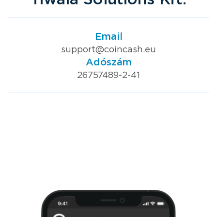
Email
support@coincash.eu
Adószám
26757489-2-41
*A megjelenített tartalom
kizárólag illusztrációs
célú.