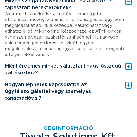
Milyen szolgáltatásokat kínálunk a kezdő és
tapasztalt befektetőknek?
Akár most ismerkedsz a kriptóval, akár régóta
otthonosan mozogsz benne, mi biztonságos és egyszerű
megoldásokat adunk a kezedbe. Vásárolhatsz vagy
adhatsz el bármikor online, készpénzzel az ATM-jeinken,
vagy személyesen, szakértői segítséggel. Ha nagyobb
volumenben gondolkodsz, diszkrét, egyedi
megoldásokkal, azonnali árjegyzéssel és a lehető legjobb
árfolyamokkal várunk.
Miért érdemes minket választani nagy összegű
váltásokhoz?
Hogyan léphetek kapcsolatba az
ügyfélszolgálattal vagy személyes
tanácsadóval?
CÉGINFORMÁCIÓ
Tiwala Solutions Kft.