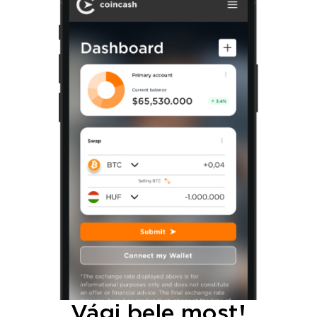
Vágj bele most!